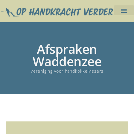
Afspraken
Waddenzee
Vereniging voor handkokkelvissers