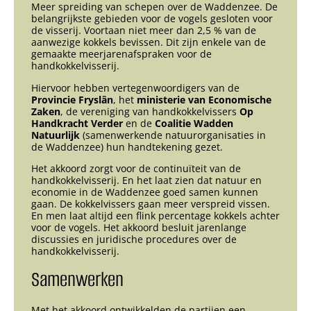
Meer spreiding van schepen over de Waddenzee. De
belangrijkste gebieden voor de vogels gesloten voor
de visserij. Voortaan niet meer dan 2,5 % van de
aanwezige kokkels bevissen. Dit zijn enkele van de
gemaakte meerjarenafspraken voor de
handkokkelvisserij.
Hiervoor hebben vertegenwoordigers van de
Provincie Fryslân
, het
ministerie van Economische
Zaken
, de vereniging van handkokkelvissers
Op
Handkracht Verder
en de
Coalitie Wadden
Natuurlijk
(samenwerkende natuurorganisaties in
de Waddenzee) hun handtekening gezet.
Het akkoord zorgt voor de continuïteit van de
handkokkelvisserij. En het laat zien dat natuur en
economie in de Waddenzee goed samen kunnen
gaan. De kokkelvissers gaan meer verspreid vissen.
En men laat altijd een flink percentage kokkels achter
voor de vogels. Het akkoord besluit jarenlange
discussies en juridische procedures over de
handkokkelvisserij.
Samenwerken
Met het akkoord ontwikkelden de partijen een