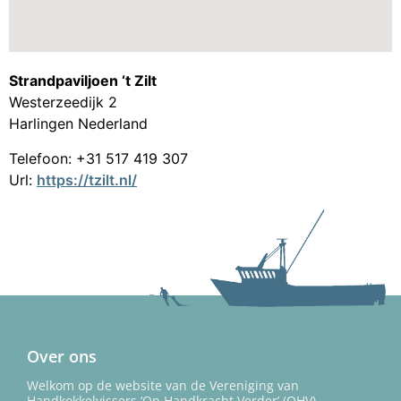
Strandpaviljoen ‘t Zilt
Westerzeedijk 2
Harlingen
Nederland
Telefoon:
+31 517 419 307
Url:
https://tzilt.nl/
Over ons
Welkom op de website van de Vereniging van
Handkokkelvissers ‘Op Handkracht Verder’ (OHV).